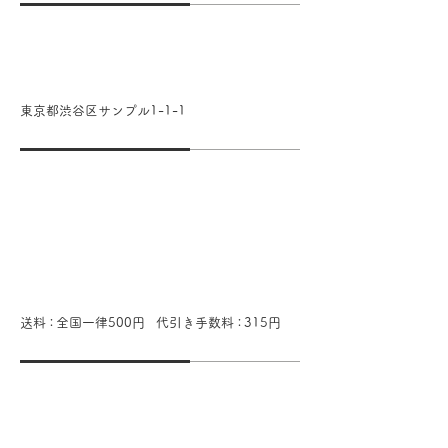
所在地
東京都渋谷区サンプル1-1-1
商品代金以外の料
金の説明
送
料：
全国一律500円
代引き手数
料：
315円
引き渡し時期