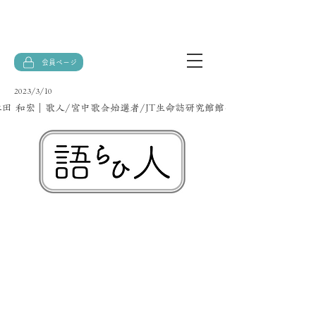
会員ページ
2023/3/10
永田 和宏｜歌人/宮中歌会始選者/JT生命誌研究館館長】