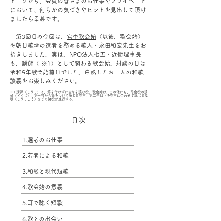
トークから、会員の皆さまのお仕事やプライベート
において、何らかの気づきやヒントを見出して頂け
ましたら幸甚です。
第3回目の今回は、
宮中歌会始
（以後、歌会始）
や朝日歌壇の選者を務める歌人・永田和宏先生をお
招きしました。実は、NPO法人七五・近衞理事長
も、講師（ ※1）として関わる歌会始。対談の日は
令和5年歌会始前日でした。白熱したお二人の和歌
談義をお楽しみください。
※1 講師（こうじ）は、節を付けずに全句を読む役。歌会始は、この他にも、司会役の読
司（どくじ）、第一句から節をつけて詠じる発声、第二句以下を発声に合わせて詠じる講
頌（こうしょう）などの諸役が進行する。
目次
1.選者のお仕事
2.若者による和歌
3.和歌と現代短歌
4.歌会始の意義
5.耳で聴く短歌
6.歌との出会い