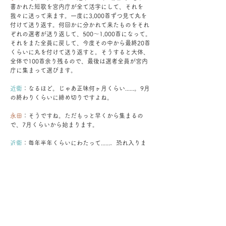
書かれた短歌を宮内庁が全て活字にして、それを
我々に送って来ます。一度に3,000首ずつ見て丸を
付けて送り返す。何回かに分かれて来たものをそれ
ぞれの選者が送り返して、500〜1,000首になって。
それをまた全員に戻して、今度その中から最終20首
くらいに丸を付けて送り返すと。そうすると大体、
全体で100首余り残るので、最後は選者全員が宮内
庁に集まって選びます。
近衞
：なるほど。じゃあ正味何ヶ月くらい......。9月
の終わりくらいに締め切りですよね。
永田
：そうですね。ただもっと早くから集まるの
で、7月くらいから始まります。
近衞
：毎年半年くらいにわたって......。恐れ入りま
す。
永田
：でも、今では朝日歌壇の選者もしていて、そ
ちらが毎週約2,500首あります。多分歌壇の中で一
番たくさん歌を見ていると思っていて。年間20数万
首くらいですかね。
近衞
：20数万首。それはすごい量ですね。