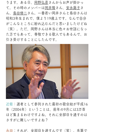
ります。ある日、
岡野弘彦
さんからお声が掛かっ
て。その時のメンバーは
岡井隆
さん、
安永蕗子
さ
ん、
島田修二
さん。一番若い岡井さんと島田さんは
昭和3年生まれで、僕より19歳上です。なんで自分
がこんなところに紛れ込むんだと思いましたけどね
（笑）。ただ、岡野さんは本当に色々お世話になっ
た方でもあって、尊敬できる歌人でもあるんで、お
引き受けすることにしたんです。
近衞
：選者として参列された最初の歌会始が平成16
年（2004年）ということは、前年の9月には3万首
ほど集まるわけですよね。それに全部目を通すのは
さすがに難しいですよね？
永田
：それが、全部目を通すんです（笑）。毛筆で