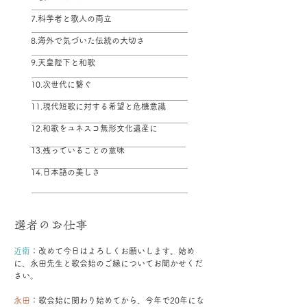
7.科学者と歌人の両立
8.海外で気づいた伝統の大切さ
9.天皇陛下と和歌
10.次世代に繋ぐ
11.現代短歌に対する希望と危機意識
12.和歌をユネスコ無形文化遺産に
13.残っていることの意味
14.日本語の美しさ
選者のお仕事
近衞
：改めて今日はよろしくお願いします。始め
に、永田先生と歌会始のご縁についてお聞かせくだ
さい。
永田
：歌会始に関わり始めてから、今年で20年にな